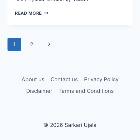
RPF
READ MORE
CONSTABLE
PHYSICAL
PET/PMT
ADMIT
Page
Next
1
2
CARD
2026
navigation
Page
LINK,
SCHEDULE
CHECK
@RPF.INDIANRAILWAYS.GOV.IN
About us
Contact us
Privacy Policy
Disclaimer
Terms and Conditions
© 2026 Sarkari Ujala