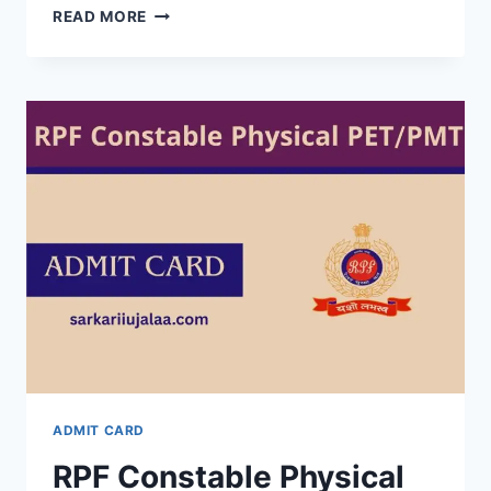
NHPC
READ MORE
JE
ADMIT
CARD
2026
OUT,
EXAM
DATE,
HALL
TICKET
DOWNLOAD
@NHPCINDIA.COM
ADMIT CARD
RPF Constable Physical