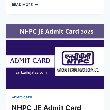
MP
READ MORE
POLICE
CONSTABLE
ADMIT
CARD
2026
LINK,
EXAM
DATE,
HALL
TICKET
DOWNLOAD
@ESB.MP.GOV.IN
ADMIT CARD
NHPC JE Admit Card