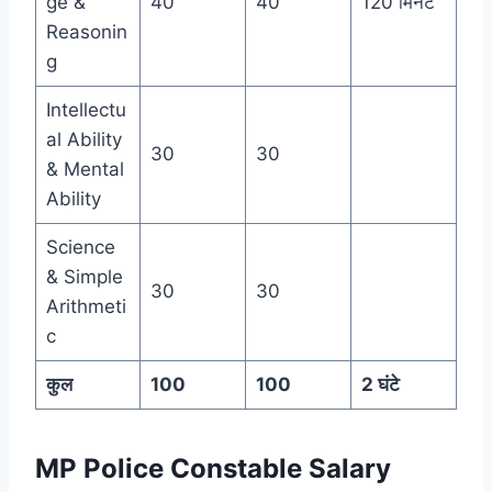
ge &
40
40
120 मिनट
Reasonin
g
Intellectu
al Ability
30
30
& Mental
Ability
Science
& Simple
30
30
Arithmeti
c
कुल
100
100
2 घंटे
MP Police Constable Salary