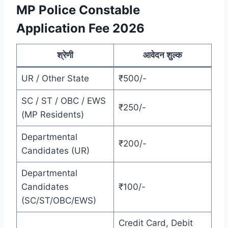
MP Police Constable
Application Fee 2026
श्रेणी
आवेदन शुल्क
UR / Other State
₹500/-
SC / ST / OBC / EWS
₹250/-
(MP Residents)
Departmental
₹200/-
Candidates (UR)
Departmental
Candidates
₹100/-
(SC/ST/OBC/EWS)
Credit Card, Debit