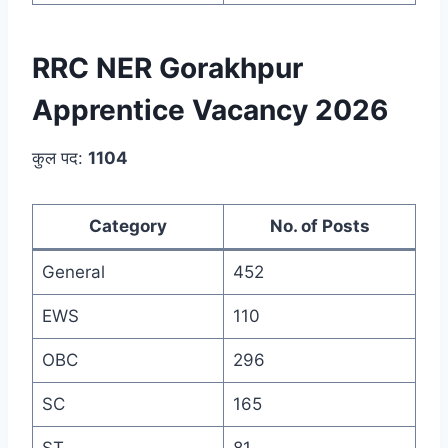
RRC NER Gorakhpur
Apprentice Vacancy 2026
कुल पद:
1104
Category
No. of Posts
General
452
EWS
110
OBC
296
SC
165